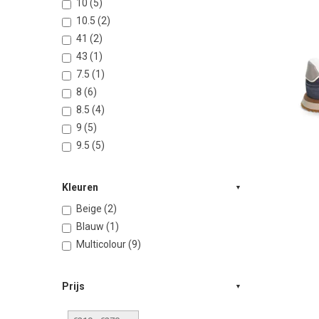
10 (5)
10.5 (2)
41 (2)
43 (1)
7.5 (1)
8 (6)
8.5 (4)
9 (5)
9.5 (5)
Kleuren
Beige (2)
Blauw (1)
Multicolour (9)
Prijs