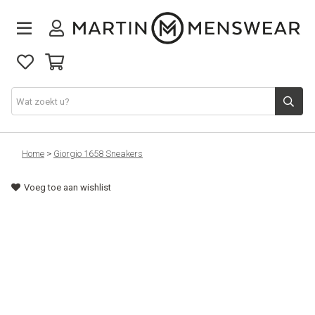
Nieuw binnen
Home
>
Giorgio 1658 Sneakers
Voeg toe aan wishlist
Collectie
Jeans
Schoenen
Merken