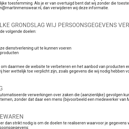
jke toestemming. Als je er van overtuigd bent dat wij zonder die toe
in@martinmenswear.nl, dan verwijderen wij deze informatie.
WELKE GRONDSLAG WIJ PERSOONSGEGEVENS V
de volgende doelen:
nze dienstverlening uit te kunnen voeren
n producten
e om daarmee de website te verbeteren en het aanbod van producten e
ier wettelijk toe verplicht zijn, zoals gegevens die wij nodig hebben v
G
tomatiseerde verwerkingen over zaken die (aanzienlijke) gevolgen ku
emen, zonder dat daar een mens (bijvoorbeeld een medewerker van Ma
BEWAREN
 dan strikt nodig is om de doelen te realiseren waarvoor je gegevens
rsoonsgegevens: