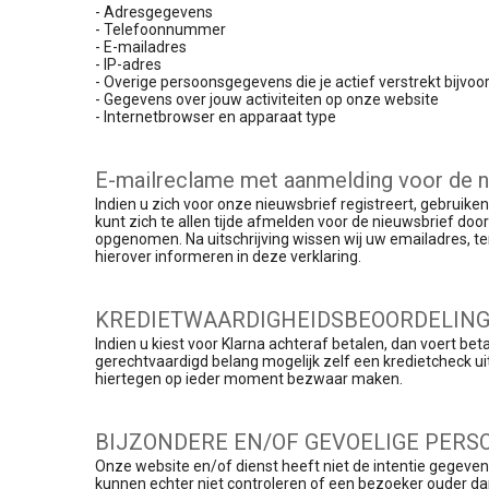
- Adresgegevens
- Telefoonnummer
- E-mailadres
- IP-adres
- Overige persoonsgegevens die je actief verstrekt bijvo
- Gegevens over jouw activiteiten op onze website
- Internetbrowser en apparaat type
E-mailreclame met aanmelding voor de n
Indien u zich voor onze nieuwsbrief registreert, gebruik
kunt zich te allen tijde afmelden voor de nieuwsbrief door
opgenomen. Na uitschrijving wissen wij uw emailadres, ten
hierover informeren in deze verklaring.
KREDIETWAARDIGHEIDSBEOORDELING
Indien u kiest voor Klarna achteraf betalen, dan voert bet
gerechtvaardigd belang mogelijk zelf een kredietcheck ui
hiertegen op ieder moment bezwaar maken.
BIJZONDERE EN/OF GEVOELIGE PERS
Onze website en/of dienst heeft niet de intentie gegeve
kunnen echter niet controleren of een bezoeker ouder dan 