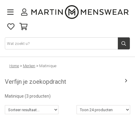
Nieuw binnen
Home
>
Merken
>
Matinique
Verfijn je zoekopdracht
Collectie
Matinique
(3 producten)
Jeans
Schoenen
Merken