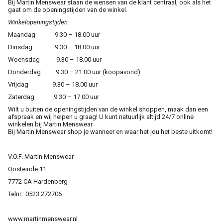
Bij Martin Menswear staan de wensen van de klant centraal, ook als het
gaat om de openingstijden van de winkel.
Cadeaus
Winkelopeningstijden:
Maandag 9.30 – 18.00 uur
Cadeaubon
Dinsdag 9.30 – 18.00 uur
Woensdag 9.30 – 18.00 uur
Contact
Donderdag 9.30 – 21.00 uur (koopavond)
Vrijdag 9.30 – 18.00 uur
Zaterdag 9.30 – 17.00 uur
Wilt u buiten de openingstijden van de winkel shoppen, maak dan een
afspraak en wij helpen u graag! U kunt natuurlijk altijd 24/7 online
winkelen bij Martin Menswear.
Bij Martin Menswear shop je wanneer en waar het jou het beste uitkomt!
V.O.F. Martin Menswear
Oosteinde 11
7772 CA Hardenberg
Telnr.: 0523 272706
www.martinmenswear.nl