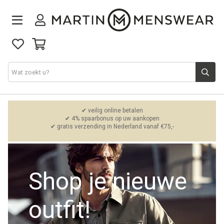
Nieuw binnen
✔ veilig online betalen
✔ 4% spaarbonus op uw aankopen
✔ gratis verzending in Nederland vanaf €75,-
Collectie
Jeans
Shop je nieuwe
Schoenen
outfit!
Merken