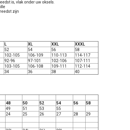
eedst is, vlak onder uw oksels.
ille
reedst zijn
L
XL
XXL
XXXL
52
54
56
58
102-105
106-109
110-113
114-117
92-96
97-101
102-106
107-111
103-105
106-108
109-111
112-114
34
36
38
40
48
50
52
54
56
58
49
51
53
55
24
25
26
27
28
29