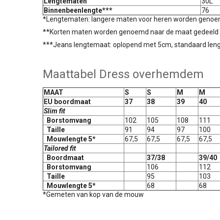
Lengtematen
30L
Binnenbeenlengte***
76
*Lengtematen: langere maten voor heren worden genoem
**Korten maten worden genoemd naar de maat gedeeld d
***Jeans lengtemaat: oplopend met 5cm, standaard leng
Maattabel Dress overhemdem
MAAT
S
S
M
M
EU boordmaat
37
38
39
40
Slim fit
Borstomvang
102
105
108
111
Taille
91
94
97
100
Mouwlengte 5*
67,5
67,5
67,5
67,5
Tailored fit
Boordmaat
37/38
39/40
Borstomvang
106
112
Taille
95
103
Mouwlengte 5*
68
68
*Gemeten van kop van de mouw