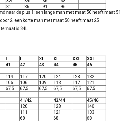
32L
34L
36L
38L
81
86
91
96
d naar de plus 1: een lange man met maat 50 heeft maat 51
oor 2: een korte man met maat 50 heeft maat 25
temaat is 34L
L
L
XL
XL
XXL
XXL
41
42
43
44
45
46
114
117
120
124
128
132
106
106
109
113
117
121
67,5
67,5
67,5
67,5
67,5
67,5
41/42
43/44
45/46
120
128
140
111
121
133
68
68
68