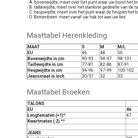
- A: bovenwijdte; meet over het punt waar uw borst het br
- B: taillewijdte; meet over het slankste gedeelte van de ta
- C: heupwijdte; meet over het punt waar de heupen het b
- D: Binnenbeen: meet vanaf uw hak tot aan uw lies
Maattabel Herenkleding
MAAT
S
M
M/L
EU
46
48
50
Bovenwijdte in cm
90-93
94-97
98-101
Taillewijdte in cm
77-81
82-86
87-91
Heupwijdte in cm
94-96
97-99
100-102
Jeansmaat in inch
30/31
32
33
Maattabel Broeken
TALONS
EU
46
Lengtematen (+1)*
47
Kwartmaten (:2) **
JEANS