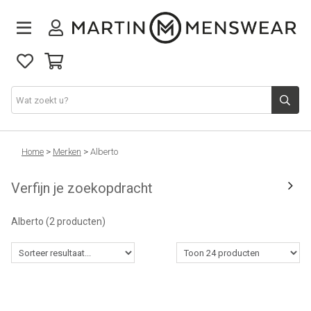
Nieuw binnen
Home
>
Merken
>
Alberto
Verfijn je zoekopdracht
Collectie
Alberto
(2 producten)
Jeans
Schoenen
Merken