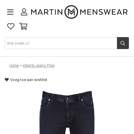
Nieuw binnen
Home
>
Alberto Jeans Pipe
Voeg toe aan wishlist
Collectie
Jeans
Schoenen
Merken