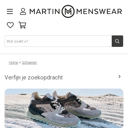
Nieuw binnen
Home
>
Schoenen
Verfijn je zoekopdracht
Collectie
Jeans
Schoenen
Merken