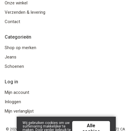
Onze winkel
Verzenden & levering
Contact
Categorieën
Shop op merken
Jeans
Schoenen
Log in
Mijn account
Inloggen
Mijn verlanglijst
Wij gebruiken cookies om uw
Alle
surfervaring makkelijker te
© 2026 Martin Menswear - NL8065.38.284.B.01 - Oosteinde 11, 7772 CA
maken. Door verder gebruik te