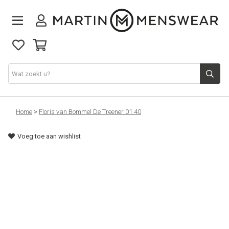
Nieuw binnen
Home
>
Floris van Bommel De Treener 01.40
Voeg toe aan wishlist
Collectie
Jeans
Schoenen
Merken