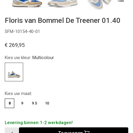
Previous
Next
Floris van Bommel De Treener 01.40
SFM-10154-40-01
€ 269,95
Kies uw kleur:
Multicolour
Kies uw maat:
8
9
9.5
10
Levering binnen 1-2 werkdagen!