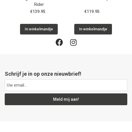
Rider
39.95
€119.95
€119.95
nkelmandje
In winkelmandje
In winkelmandje
Schrijf je in op onze nieuwbrief!
Meld mij aan!