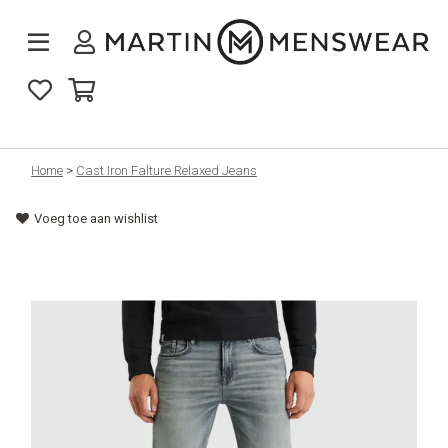
Nieuw binnen
Home
>
Cast Iron Falture Relaxed Jeans
Voeg toe aan wishlist
Collectie
Jeans
Schoenen
Merken
Cadeaus