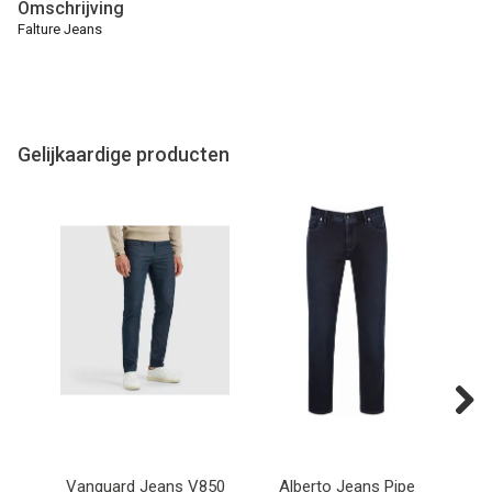
Omschrijving
Falture Jeans
Gelijkaardige producten
Previous
Next
 Jeans V850
Alberto Jeans Pipe
Alberto Jeans Pipe