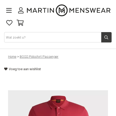
Nieuw binnen
Home
>
BOSS Poloshirt Passenger
Voeg toe aan wishlist
Collectie
Jeans
Schoenen
Merken